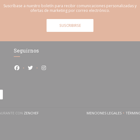
Suscríbase a nuestro boletín para recibir comunicaciones personalizadas y
ofertas de marketing por correo electrónico.
SUSCRIBIRSE
Seguirnos
Facebook ((abre en una nueva ventana))
Twitter ((abre en una nueva ventana))
Instagram ((abre en una nueva ventana))
))
((ABRE EN UNA NUEVA VENTANA))
TAURANTE CON
ZENCHEF
MENCIONES LEGALES
TÉRMIN
((ABRE EN UNA NUEV