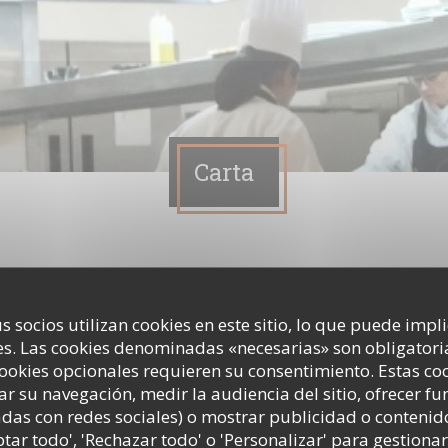
Carta
i 5 décembre 2025
s socios utilizan cookies en este sitio, lo que puede impl
s. Las cookies denominadas «necesarias» son obligatoria
cookies opcionales requieren su consentimiento. Estas co
mbre 2025
22,00 EUR
ar su navegación, medir la audiencia del sitio, ofrecer f
adas con redes sociales) o mostrar publicidad o contenid
ptar todo', 'Rechazar todo' o 'Personalizar' para gestionar