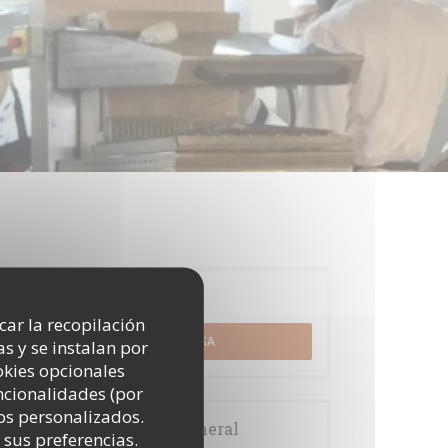
Reserva
icar la recopilación
RESERVAR UNA MESA
s y se instalan por
okies opcionales
uncionalidades (por
os personalizados.
Información general
 sus preferencias.