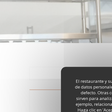
Vendred
El restaurante y su
de datos personale
defecto. Otras 
Déce
sirven para analiz
ejemplo, relacion
Haga clic en 'Ace