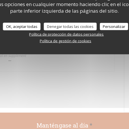
 opciones en cualquier momento haciendo clic en el ico
parte inferior izquierda de las páginas del sitio.
 5 décembre 2025
30,00 EUR
"Le NORD" Cocktail avec ou sans alcool
OK, aceptar todas
Denegar todas las cookies
Personalizar
u chicon, Moule-Frite, Gougère au Maroilles
jeunes pousses d'épinard, sauce Paloise à le Fleur de Bière
Política de protección de datos personales
a cuisse en Pastilla, déclinaison de panais, jus court au genièvre
Política de gestión de cookies
rt : Moka chicorée
 Etoiles au sucre, Gaufres fourrées vergeoise/rhum
gazeuse, café et thé compris
ool en supplément
Manténgase al día
*