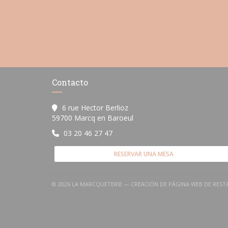
Contacto
6 rue Hector Berlioz
((abre en una nueva ventana
59700 Marcq en Baroeul
03 20 46 27 47
RESERVAR UNA MESA
© 2026 LA MARCQUETERIE — CREACIÓN DE PÁGINA WEB DE RES