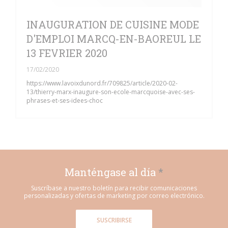
INAUGURATION DE CUISINE MODE
D'EMPLOI MARCQ-EN-BAOREUL LE
13 FEVRIER 2020
17/02/2020
https://www.lavoixdunord.fr/709825/article/2020-02-
13/thierry-marx-inaugure-son-ecole-marcquoise-avec-ses-
phrases-et-ses-idees-choc
Manténgase al día
*
Suscríbase a nuestro boletín para recibir comunicaciones
personalizadas y ofertas de marketing por correo electrónico.
SUSCRIBIRSE