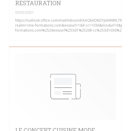
RESTAURATION
03/02/2021
https://outlook.office.com/mail/inbox/id/AAQkADM2YjIxNWR
realm=cme-formations.com&exsvurl=1&ll-cc=1036&modurl=0&JitE
formations.com%2526exsvurl%253d1%2526ll-cc%253d1036%2526
LE CONCEPT CUISINE MODE