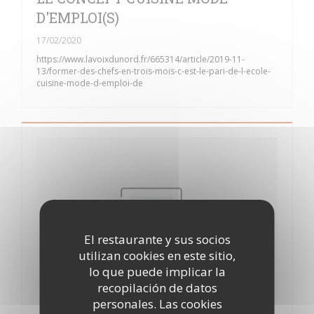
D'EMPLOI(S)
17/02/2020
https://www.lavoixdunord.fr/665314/article/2019-11-
13/former-des-chefs-en-trois-mois-c-est-le-pari-de-l-ecole-
cuisine-mode-d-emploi-de
El restaurante y sus socios
utilizan cookies en este sitio,
lo que puede implicar la
recopilación de datos
personales. Las cookies