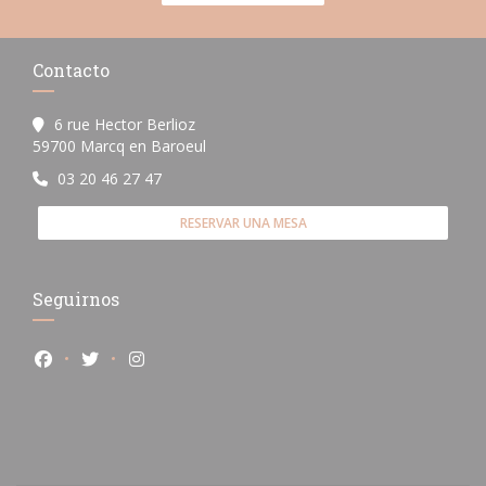
Contacto
6 rue Hector Berlioz
((abre en una nueva ventana))
59700 Marcq en Baroeul
03 20 46 27 47
RESERVAR UNA MESA
Seguirnos
Facebook ((abre en una nueva ventana))
Twitter ((abre en una nueva ventana))
Instagram ((abre en una nueva ventana))