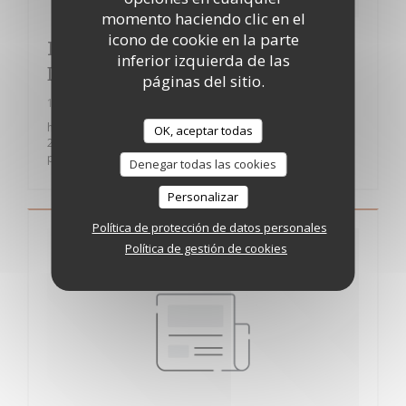
momento haciendo clic en el
icono de cookie en la parte
LA FORMATION CUISINE MODE
inferior izquierda de las
D'EMPLOI(S)
páginas del sitio.
17/02/2020
https://www.lavoixdunord.fr/670763/article/2019-11-
OK, aceptar todas
25/marcq-en-baroeul-pendant-11-semaines-vous-allez-
penser-cuisine-vous-lever
Denegar todas las cookies
Personalizar
Política de protección de datos personales
Política de gestión de cookies