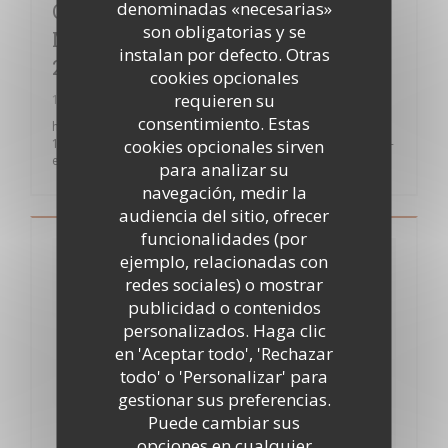
denominadas «necesarias»
OUVERTURE DE L'ECOLE CUISINE
son obligatorias y se
MODE D'EMPLOI(S) LE 13 JANVIER
instalan por defecto. Otras
2020
cookies opcionales
requieren su
17/02/2020
consentimiento. Estas
https://www.lavoixdunord.fr/694180/article/2020-01-
cookies opcionales sirven
13/premieres-lecons-de-cuisine-pour-les-douze-eleves-de-l-
ecole-nordiste-de-thierry
para analizar su
navegación, medir la
audiencia del sitio, ofrecer
funcionalidades (por
ejemplo, relacionadas con
redes sociales) o mostrar
publicidad o contenidos
personalizados. Haga clic
en 'Aceptar todo', 'Rechazar
todo' o 'Personalizar' para
gestionar sus preferencias.
Puede cambiar sus
opciones en cualquier