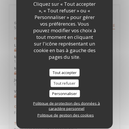
Cliquez sur « Tout accepter
», « Tout refuser » ou «
Infos pratiques
Personnaliser » pour gérer
vos préférences. Vous
6 rue Hector Berlioz
ITINÉRAIRE
((ouvre une nouvelle fenêtre))
59700 Marcq en Baroeul
pouvez modifier vos choix à
tout moment en cliquant
Horaires
sur l'icône représentant un
Lundi
cookie en bas à gauche des
Fermé
pages du site.
Mardi
12h15 - 14h00
Mercredi
Tout accepter
Fermé
Jeudi
Tout refuser
12h15 - 14h00
Ven
-
Dim
Personnaliser
Fermé
Politique de protection des données à
Cuisine
caractère personnel
Fait maison, Produits frais, Cuisine Traditionnelle
Politique de gestion des cookies
Type de restaurant