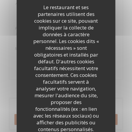
Amuse bouche : La Fantaisie du chicon, Moule-
Le restaurant et ses
Frite, Gougère au Maroilles
partenaires utilisent des
Entrée : Ballotine de saumon, sablé au thym,
jeunes pousses d'épinard, sauce Paloise à le
cookies sur ce site, pouvant
30,00
Fleur de Bière
impliquer la collecte de
EUR
Plat : Coquelet en deux façons : le suprême rôti,
données à caractère
la cuisse en Pastilla, déclinaison de panais, jus
court au genièvre
personnel. Les cookies dits «
Dessert : Moka chicorée
nécessaires » sont
Mignardises : Canne de Saint Nicolas, Etoiles au
sucre, Gaufres fourrées vergeoise/rhum
obligatoires et installés par
Eaux plate et gazeuse, café et thé compris
défaut. D'autres cookies
Alcool en supplément
facultatifs nécessitent votre
consentement. Ces cookies
facultatifs servent à
analyser votre navigation,
mesurer l'audience du site,
proposer des
Réservation
fonctionnalités (ex : en lien
avec les réseaux sociaux) ou
RÉSERVER
afficher des publicités ou
contenus personnalisés.