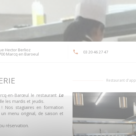
ue Hector Berlioz
03 20 46 27 47
((ouvre une nouvelle fenêtre))
700 Marcq en Baroeul
ERIE
Restaurant d'ap
arcq-en-Barœul le restaurant
La
le les mardis et jeudis.
n ! Nos stagiaires en formation
 un menu original, de saison et
ou réservation.