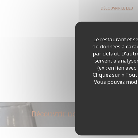
DÉCOUVRIR LE LIEU
Le restaurant et se
de données à caract
par défaut. D'autre
servent à analyse
(ex : en lien ave
Cliquez sur « Tout 
Vous pouvez modif
Découvrir notre carte