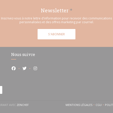
Newsletter
*
Inscrivez-vous à notre lettre d'information pour recevoir des communications
personnalisées et des offres marketing par courriel.
S'ABONNER
Nous suivre
Facebook ((ouvre une nouvelle fenêtre))
Twitter ((ouvre une nouvelle fenêtre))
Instagram ((ouvre une nouvelle fenêtre))
)
((OUVRE UNE NOUVELLE FENÊTRE))
AURANT AVEC
ZENCHEF
MENTIONS LÉGALES
CGU
POLI
((OUVRE UNE NOUVELLE 
((OUVRE 