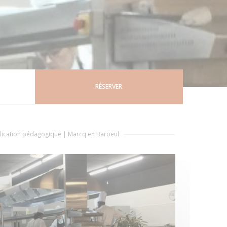
RÉSERVER
plication pédagogique
|
Marcq en Baroeul