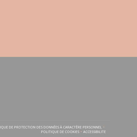
TIQUE DE PROTECTION DES DONNÉES À CARACTÈRE PERSONNEL
FENÊTRE))
UNE NOUVELLE FENÊTRE))
((OUVRE UNE NOUVELLE FENÊTRE))
POLITIQUE DE COOKIES
ACCESSIBILITE
((OUVRE UNE NOUVELLE FENÊTRE))
((OUVRE UNE NOUVELLE FE