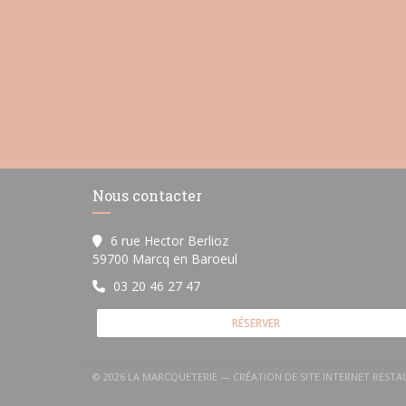
Nous contacter
6 rue Hector Berlioz
((ouvre une nouvelle fenêtre)
59700 Marcq en Baroeul
03 20 46 27 47
RÉSERVER
© 2026 LA MARCQUETERIE — CRÉATION DE SITE INTERNET REST