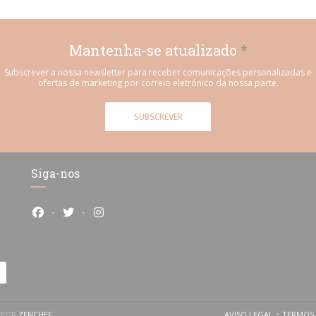
Mantenha-se atualizado
*
Subscrever a nossa newsletter para receber comunicações personalizadas e
ofertas de marketing por correio eletrónico da nossa parte.
SUBSCREVER
Siga-nos
Facebook ((abre numa nova janela))
Twitter ((abre numa nova janela))
Instagram ((abre numa nova janela))
((ABRE NUMA NOVA JANELA))
O POR
ZENCHEF
AVISO LEGAL
TERMOS 