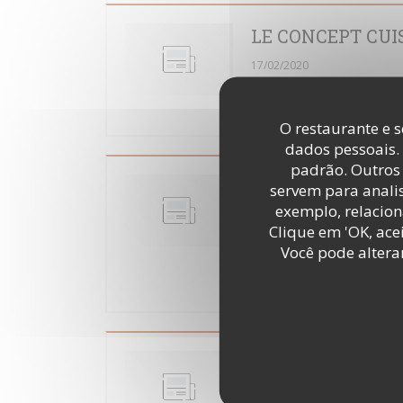
LE CONCEPT CUI
17/02/2020
https://www.lavoixdunord.fr/6
pari-de-l-ecole-cuisine-mode
O restaurante e s
dados pessoais.
padrão. Outros 
OUVERTURE DE L'
servem para analis
exemplo, relacion
13 JANVIER 2020
Clique em 'OK, acei
17/02/2020
Você pode altera
https://www.lavoixdunord.fr/
douze-eleves-de-l-ecole-nordi
LA FORMATION C
17/02/2020