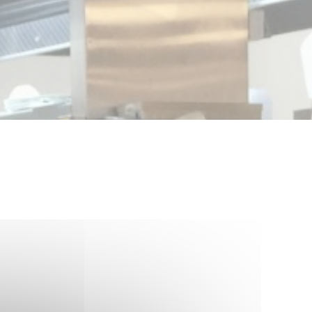
TION
4MWVmNgAQANACg17k6ZZLgxtXDW72%2Bz4%3D?
e-