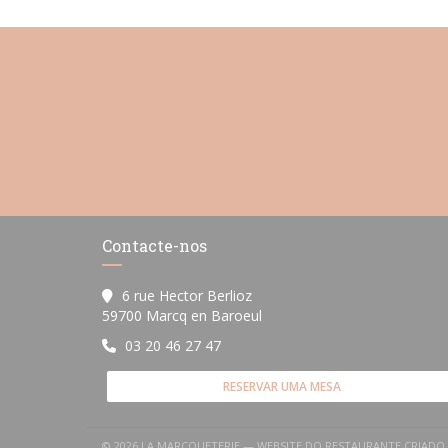
Contacte-nos
6 rue Hector Berlioz
((abre numa nova janela))
59700 Marcq en Baroeul
03 20 46 27 47
RESERVAR UMA MESA
© 2026 LA MARCQUETERIE — WEBSITE DO RESTAURANTE CRIAD