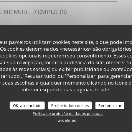
SINE MODE D'EMPLOI(S)
65314/article/2019-11-13/former-des-chefs-en-trois-mois-c-est-le-
-d-emploi-de
eus parceiros utilizam cookies neste site, o que pode imp
 Os cookies denominados «necessários» são obrigatórios 
cookies opcionais requerem seu consentimento. Esses c
ECOLE CUISINE MODE D'EMPLOI(S) LE
ar sua navegação, medir a audiência do site, oferecer f
adas às redes sociais) ou exibir publicidade ou conteúd
tar tudo', 'Recusar tudo' ou 'Personalizar' para gerencia
r suas escolhas a qualquer momento clicando no ícone d
694180/article/2020-01-13/premieres-lecons-de-cuisine-pour-les-
inferior esquerdo das páginas do site.
ste-de-thierry
OK, aceitar tudo
Proíbe todos cookies
Personalizar
Política de proteção de dados pessoais
UISINE MODE D'EMPLOI(S)
undefined