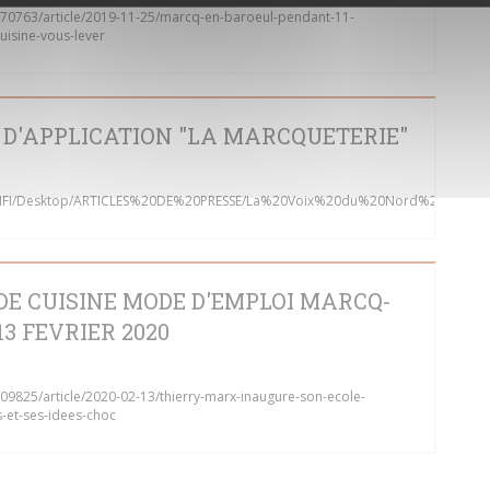
670763/article/2019-11-25/marcq-en-baroeul-pendant-11-
uisine-vous-lever
D'APPLICATION "LA MARCQUETERIE"
LETTIFI/Desktop/ARTICLES%20DE%20PRESSE/La%20Voix%20du%20Nord%20220120
E CUISINE MODE D'EMPLOI MARCQ-
3 FEVRIER 2020
709825/article/2020-02-13/thierry-marx-inaugure-son-ecole-
-et-ses-idees-choc