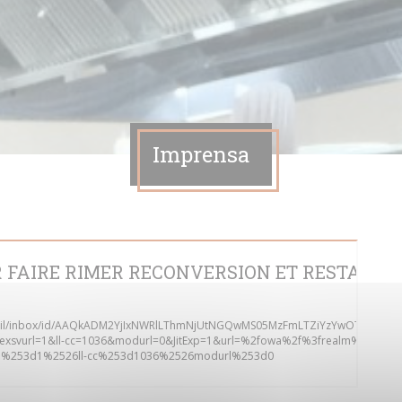
Imprensa
 FAIRE RIMER RECONVERSION ET RESTAURA
om/mail/inbox/id/AAQkADM2YjIxNWRlLThmNjUtNGQwMS05MzFmLTZiYzYwOTQ
exsvurl=1&ll-cc=1036&modurl=0&JitExp=1&url=%2fowa%2f%3frealm%253dcm
rl%253d1%2526ll-cc%253d1036%2526modurl%253d0