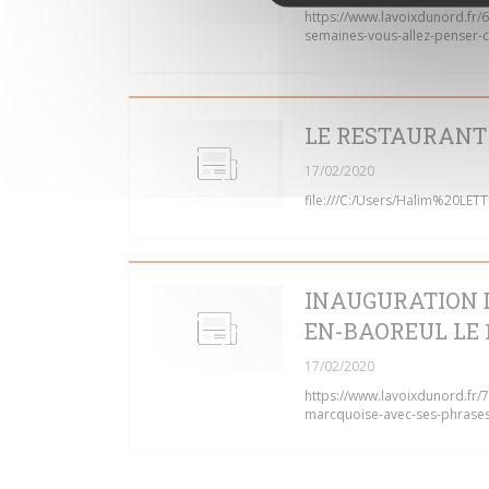
https://www.lavoixdunord.fr/
semaines-vous-allez-penser-c
LE RESTAURANT 
17/02/2020
file:///C:/Users/Halim%20
INAUGURATION D
EN-BAOREUL LE 1
17/02/2020
https://www.lavoixdunord.fr/
marcquoise-avec-ses-phrases