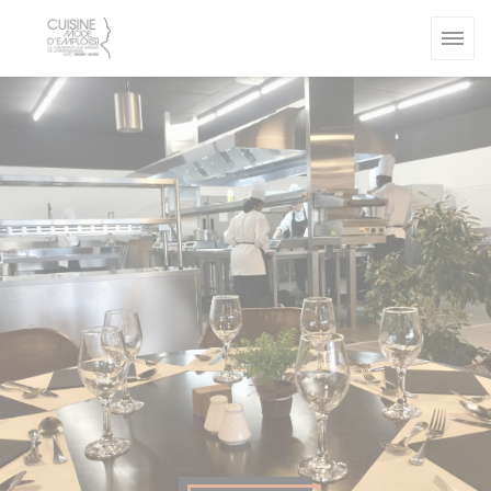
Πίνακας διαχείρισης "Μπισκότων" (Cookies)