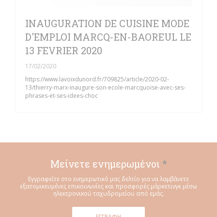
INAUGURATION DE CUISINE MODE
D'EMPLOI MARCQ-EN-BAOREUL LE
13 FEVRIER 2020
17/02/2020
https://www.lavoixdunord.fr/709825/article/2020-02-
13/thierry-marx-inaugure-son-ecole-marcquoise-avec-ses-
phrases-et-ses-idees-choc
Μείνετε ενημερωμένοι
*
Εγγραφείτε στο ενημερωτικό μας δελτίο για να λαμβάνετε
εξατομικευμένες επικοινωνίες και προσφορές μάρκετινγκ μέσω
ηλεκτρονικού ταχυδρομείου από εμάς.
ΕΓΓΡΑΦΉ