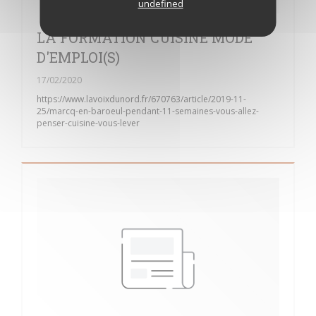
undefined
LA FORMATION CUISINE MODE
D'EMPLOI(S)
17/02/2020
https://www.lavoixdunord.fr/670763/article/2019-11-
25/marcq-en-baroeul-pendant-11-semaines-vous-allez-
penser-cuisine-vous-lever