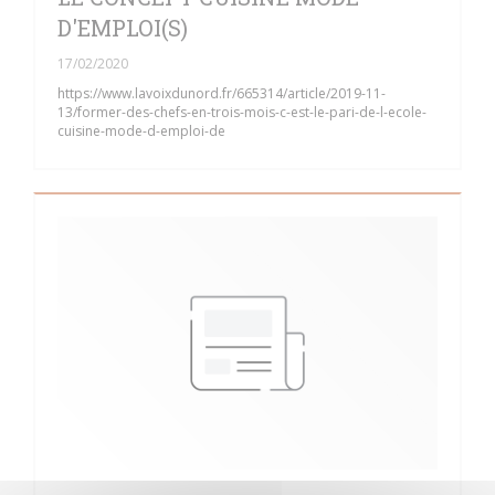
D'EMPLOI(S)
17/02/2020
https://www.lavoixdunord.fr/665314/article/2019-11-
13/former-des-chefs-en-trois-mois-c-est-le-pari-de-l-ecole-
cuisine-mode-d-emploi-de