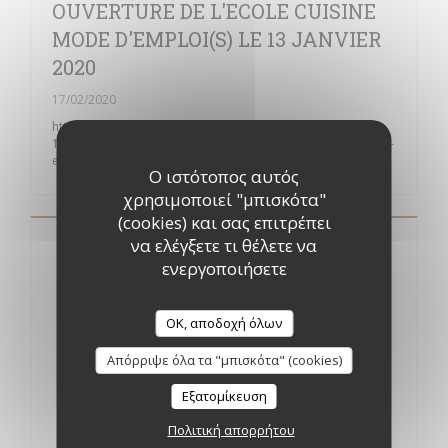
OUVERTURE DE L'ECOLE CUISINE
MODE D'EMPLOI(S) LE 13 JANVIER
2020
17/02/2020
https://www.lavoixdunord.fr/694180/article/2020-01-
13/premieres-lecons-de-cuisine-pour-les-douze-eleves-de-l-
ecole-nordiste-de-thierry
Ο ιστότοπος αυτός
χρησιμοποιεί "μπισκότα"
(cookies) και σας επιτρέπει
να ελέγξετε τι θέλετε να
ενεργοποιήσετε
OK, αποδοχή όλων
Απόρριψε όλα τα "μπισκότα" (cookies)
Εξατομίκευση
Πολιτική απορρήτου