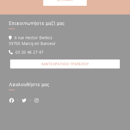
Επικοινωνήστε μαζί μας
6 rue Hector Berlioz
((ανοίγει σε νέο παράθυρο))
59700 Marcq en Baroeul
03 20 46 27 47
ΚΆΝΤΕ ΚΡΆΤΗΣΗ ΤΡΑΠΕΖΙΟΎ
Ακολουθήστε μας
Facebook ((ανοίγει σε νέο παράθυρο))
Twitter ((ανοίγει σε νέο παράθυρο))
Instagram ((ανοίγει σε νέο παράθυρο))