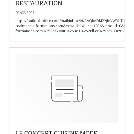
RESTAURATION
03/02/2021
https://outlook.office.com/mail/inbox/id/AAQkADM2YjIxNWR
realm=cme-formations.com&exsvurl=1&ll-cc=1036&modurl=0&JitE
formations.com%2526exsvurl%253d1%2526ll-cc%253d1036%2526
LE CONCEPT CUISINE MODE