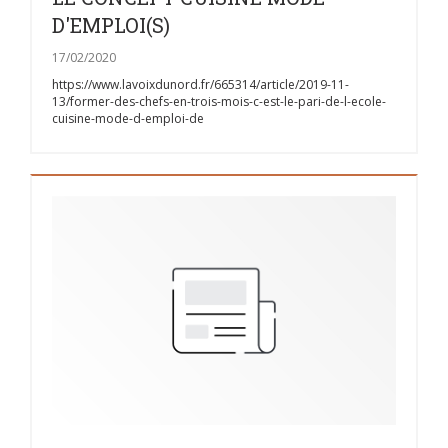
D'EMPLOI(S)
17/02/2020
https://www.lavoixdunord.fr/665314/article/2019-11-
13/former-des-chefs-en-trois-mois-c-est-le-pari-de-l-ecole-
cuisine-mode-d-emploi-de