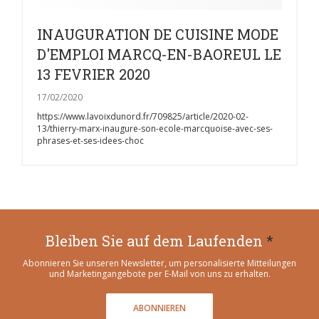
INAUGURATION DE CUISINE MODE
D'EMPLOI MARCQ-EN-BAOREUL LE
13 FEVRIER 2020
17/02/2020
https://www.lavoixdunord.fr/709825/article/2020-02-
13/thierry-marx-inaugure-son-ecole-marcquoise-avec-ses-
phrases-et-ses-idees-choc
Bleiben Sie auf dem Laufenden
*
Abonnieren Sie unseren Newsletter, um personalisierte Mitteilungen
und Marketingangebote per E-Mail von uns zu erhalten.
ABONNIEREN