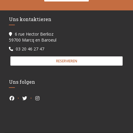
Uns kontaktieren
6 rue Hector Berlioz
((öffnet ein neues Fenster))
59700 Marcq en Baroeul
03 20 46 27 47
RESERVIEREN
Uns folgen
Facebook ((öffnet ein neues Fenster))
Twitter ((öffnet ein neues Fenster))
Instagram ((öffnet ein neues Fenster))