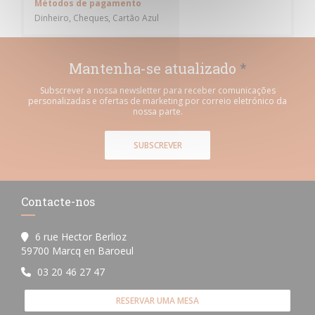
Métodos de pagamento
Dinheiro, Cheques, Cartão Azul
Mantenha-se atualizado
*
Subscrever a nossa newsletter para receber comunicações
personalizadas e ofertas de marketing por correio eletrónico da
nossa parte.
SUBSCREVER
Contacte-nos
6 rue Hector Berlioz
((abre numa nova janela))
59700 Marcq en Baroeul
03 20 46 27 47
RESERVAR UMA MESA