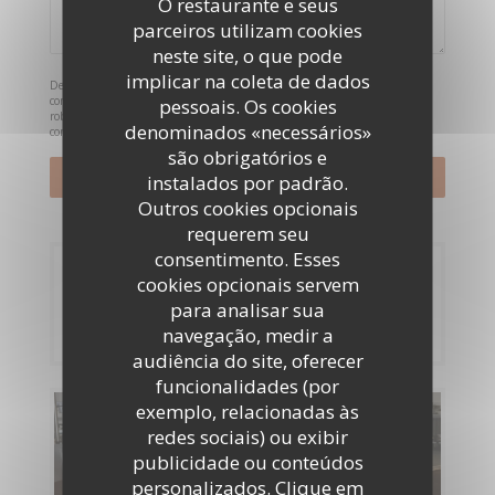
O restaurante e seus
parceiros utilizam cookies
neste site, o que pode
implicar na coleta de dados
De acordo com a legislação de proteção de dados, tem o direito de se opor a
comunicações de marketing. Pode registar-se na Lista Robinson através de
pessoais. Os cookies
robinson.pt
. Para mais informações sobre o tratamento dos seus dados,
denominados «necessários»
consulte a nossa
política de privacidade
.
são obrigatórios e
instalados por padrão.
Outros cookies opcionais
requerem seu
consentimento. Esses
Reserva
cookies opcionais servem
para analisar sua
RESERVAR UMA MESA
navegação, medir a
audiência do site, oferecer
funcionalidades (por
exemplo, relacionadas às
Menus
redes sociais) ou exibir
publicidade ou conteúdos
DESCUBRA O NOSSO MENU
personalizados. Clique em