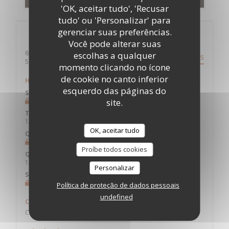
'OK, aceitar tudo', 'Recusar
tudo' ou 'Personalizar' para
gerenciar suas preferências.
Informações gerais
Você pode alterar suas
6 rue Hector Berlioz
escolhas a qualquer
DIREÇÕES
((abre numa nova janela))
59700 Marcq en Baroeul
momento clicando no ícone
de cookie no canto inferior
Horário de abertura
esquerdo das páginas do
Segunda-feira
site.
Fechado
Terça-feira
12:15 - 14:00
OK, aceitar tudo
Quarta-feira
Fechado
Proíbe todos cookies
Quinta-feira
12:15 - 14:00
Personalizar
Sex
-
Dom
Fechado
Política de proteção de dados pessoais
undefined
Culinária
Caseiro, produtos frescos