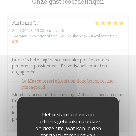
Onze gastbeoordelingen
Antoine
G
2026-04-29
- 19:00 - Gasten 6
Service
:
5
/5
Atmosfeer
:
5
/5
Keuken
:
5
/5
Kwaliteit / Prijs
:
5
/5
Une très belle expérience culinaire portée par des
personnes passionnées. Bravo Isabelle pour ton
engagement.
La Marcqueterie
heeft op deze beoordeling
gereageerd
Merci beaucoup de ton message Antoine, il nous touche
très sincèrement. Nous sommes toujours très heureux
de vous accueillir, ta famille et toi. Ton soutien
indéfectible depuis plusieurs années déjà nous est
Het restaurant en zijn
précieux. Au plaisir de te revoir très vite
partners gebruiken cookies
op deze site, wat kan leiden
tot de verzameling van