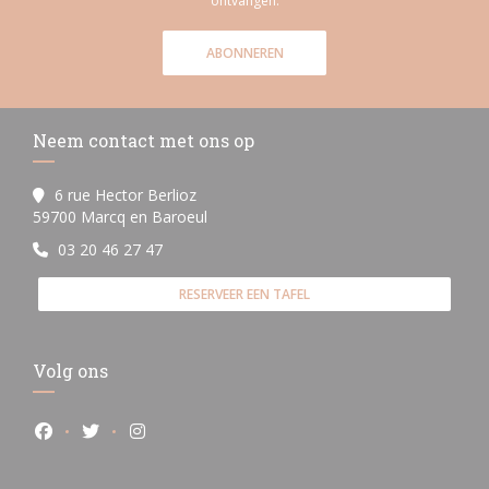
ontvangen.
ABONNEREN
Neem contact met ons op
6 rue Hector Berlioz
((opent in een nieuw venster))
59700 Marcq en Baroeul
03 20 46 27 47
RESERVEER EEN TAFEL
Volg ons
Facebook ((opent in een nieuw venster))
Twitter ((opent in een nieuw venster))
Instagram ((opent in een nieuw venster))