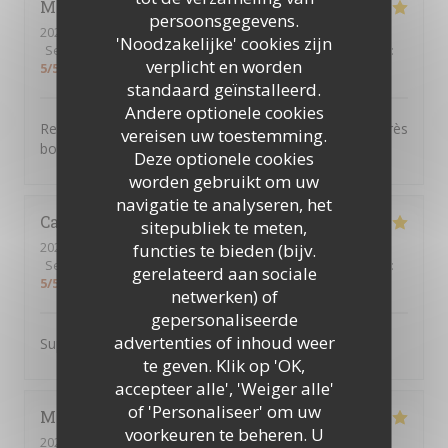
Martine
B
persoonsgegevens.
2026-04-29
- 19:00 - Gasten 2
'Noodzakelijke' cookies zijn
Service
:
5
/5
Atmosfeer
:
4
/5
Keuken
:
5
/5
Kwaliteit / Prijs
:
verplicht en worden
5
/5
standaard geïnstalleerd.
Andere optionele cookies
Repas excellent varié élaboré avec des produits frais très
vereisen uw toestemming.
bon service à table
Deze optionele cookies
worden gebruikt om uw
navigatie te analyseren, het
Camille
G
sitepubliek te meten,
2026-04-16
- 12:30 - Gasten 2
functies te bieden (bijv.
Service
:
5
/5
Atmosfeer
:
5
/5
Keuken
:
4
/5
Kwaliteit / Prijs
:
gerelateerd aan sociale
5
/5
netwerken) of
gepersonaliseerde
advertenties of inhoud weer
Super adresse service au top et très bon produit !
te geven. Klik op 'OK,
accepteer alle', 'Weiger alle'
of 'Personaliseer' om uw
Marie-Odile
L
voorkeuren te beheren. U
2026-04-16
- 12:30 - Gasten 3