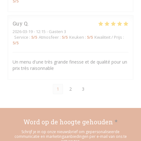
5
/5
Guy
Q
2026-03-19
- 12:15 - Gasten 3
Service
:
5
/5
Atmosfeer
:
5
/5
Keuken
:
5
/5
Kwaliteit / Prijs
:
5
/5
Un menu d'une très grande finesse et de qualité pour un
prix très raisonnable
1
2
3
Word op de hoogte gehouden
*
Schrijf je in op onze nieuwsbrief om gepersonaliseerde
communicatie en marketingaanbiedingen per e-mail van ons te