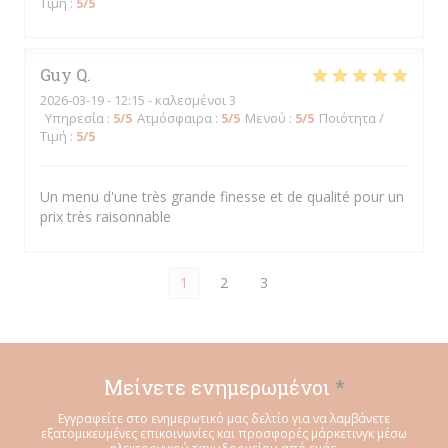
Τιμή
:
5
/5
Guy
Q
2026-03-19
- 12:15 - καλεσμένοι 3
Υπηρεσία
:
5
/5
Ατμόσφαιρα
:
5
/5
Μενού
:
5
/5
Ποιότητα /
Τιμή
:
5
/5
Un menu d'une très grande finesse et de qualité pour un
prix très raisonnable
1
2
3
Μείνετε ενημερωμένοι
*
Εγγραφείτε στο ενημερωτικό μας δελτίο για να λαμβάνετε
εξατομικευμένες επικοινωνίες και προσφορές μάρκετινγκ μέσω