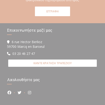
ηλεκτρονικού ταχυδρομείου από εμάς.
ΕΓΓΡΑΦΉ
Επικοινωνήστε μαζί μας
6 rue Hector Berlioz
((ανοίγει σε νέο παράθυρο))
59700 Marcq en Baroeul
03 20 46 27 47
ΚΆΝΤΕ ΚΡΆΤΗΣΗ ΤΡΑΠΕΖΙΟΎ
Ακολουθήστε μας
Facebook ((ανοίγει σε νέο παράθυρο))
Twitter ((ανοίγει σε νέο παράθυρο))
Instagram ((ανοίγει σε νέο παράθυρο))