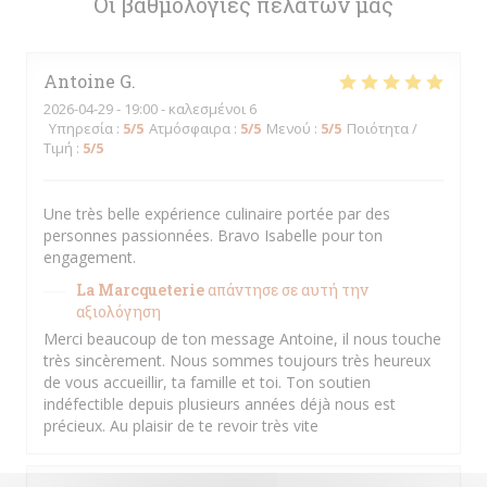
Οι βαθμολογίες πελατών μας
Antoine
G
2026-04-29
- 19:00 - καλεσμένοι 6
Υπηρεσία
:
5
/5
Ατμόσφαιρα
:
5
/5
Μενού
:
5
/5
Ποιότητα /
Τιμή
:
5
/5
Une très belle expérience culinaire portée par des
personnes passionnées. Bravo Isabelle pour ton
engagement.
La Marcqueterie
απάντησε σε αυτή την
αξιολόγηση
Merci beaucoup de ton message Antoine, il nous touche
très sincèrement. Nous sommes toujours très heureux
de vous accueillir, ta famille et toi. Ton soutien
indéfectible depuis plusieurs années déjà nous est
précieux. Au plaisir de te revoir très vite