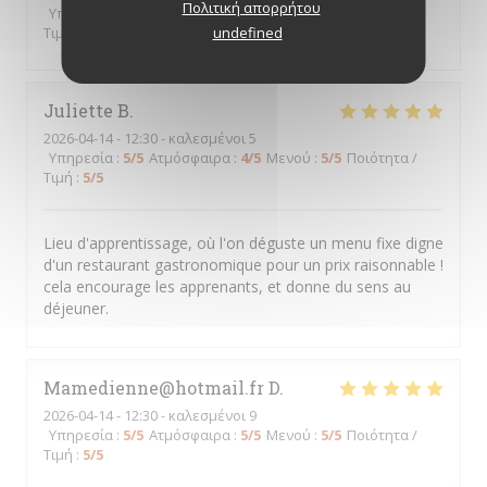
Πολιτική απορρήτου
Υπηρεσία
:
5
/5
Ατμόσφαιρα
:
5
/5
Μενού
:
5
/5
Ποιότητα /
undefined
Τιμή
:
5
/5
Juliette
B
2026-04-14
- 12:30 - καλεσμένοι 5
Υπηρεσία
:
5
/5
Ατμόσφαιρα
:
4
/5
Μενού
:
5
/5
Ποιότητα /
Τιμή
:
5
/5
Lieu d'apprentissage, où l'on déguste un menu fixe digne
d'un restaurant gastronomique pour un prix raisonnable !
cela encourage les apprenants, et donne du sens au
déjeuner.
Mamedienne@hotmail.fr
D
2026-04-14
- 12:30 - καλεσμένοι 9
Υπηρεσία
:
5
/5
Ατμόσφαιρα
:
5
/5
Μενού
:
5
/5
Ποιότητα /
Τιμή
:
5
/5