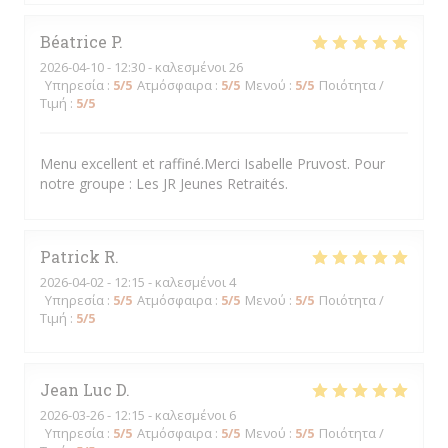
Béatrice
P
2026-04-10
- 12:30 - καλεσμένοι 26
Υπηρεσία
:
5
/5
Ατμόσφαιρα
:
5
/5
Μενού
:
5
/5
Ποιότητα /
Τιμή
:
5
/5
Menu excellent et raffiné.Merci Isabelle Pruvost. Pour
notre groupe : Les JR Jeunes Retraités.
Patrick
R
2026-04-02
- 12:15 - καλεσμένοι 4
Υπηρεσία
:
5
/5
Ατμόσφαιρα
:
5
/5
Μενού
:
5
/5
Ποιότητα /
Τιμή
:
5
/5
Jean Luc
D
2026-03-26
- 12:15 - καλεσμένοι 6
Υπηρεσία
:
5
/5
Ατμόσφαιρα
:
5
/5
Μενού
:
5
/5
Ποιότητα /