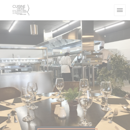
Πίνακας διαχείρισης "Μπισκότων" (Cookies)