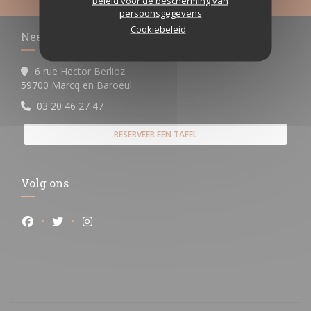
Beleid voor de bescherming van
persoonsgegevens
Cookiebeleid
Neem contact met ons op
6 rue Hector Berlioz
((opent in een nieuw venster))
59700 Marcq en Baroeul
03 20 46 27 47
RESERVEER EEN TAFEL
Volg ons
Facebook ((opent in een nieuw venster))
Twitter ((opent in een nieuw venster))
Instagram ((opent in een nieuw venster))