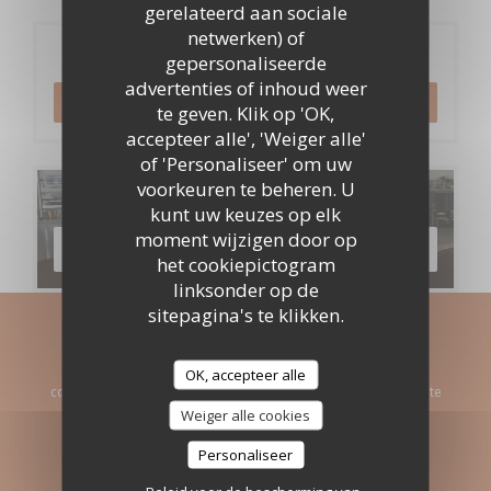
gerelateerd aan sociale
netwerken) of
Reservering
gepersonaliseerde
advertenties of inhoud weer
RESERVEER EEN TAFEL
te geven. Klik op 'OK,
accepteer alle', 'Weiger alle'
of 'Personaliseer' om uw
voorkeuren te beheren. U
Menu's
kunt uw keuzes op elk
moment wijzigen door op
ONTDEK ONS MENU
het cookiepictogram
linksonder op de
sitepagina's te klikken.
Word op de hoogte gehouden
*
OK, accepteer alle
Schrijf je in op onze nieuwsbrief om gepersonaliseerde
communicatie en marketingaanbiedingen per e-mail van ons te
ontvangen.
Weiger alle cookies
Personaliseer
ABONNEREN