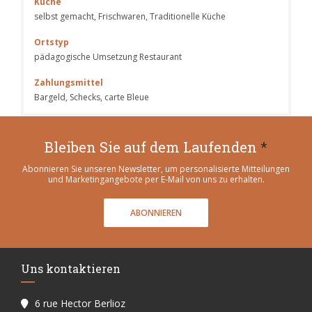
Küche
selbst gemacht, Frischwaren, Traditionelle Küche
Ortstyp
pädagogische Umsetzung Restaurant
Zahlungsmittel
Bargeld, Schecks, carte Bleue
Bleiben Sie auf dem Laufenden
*
Abonnieren Sie unseren Newsletter, um personalisierte Mitteilungen
und Marketingangebote per E-Mail von uns zu erhalten.
ABONNIEREN
Uns kontaktieren
6 rue Hector Berlioz