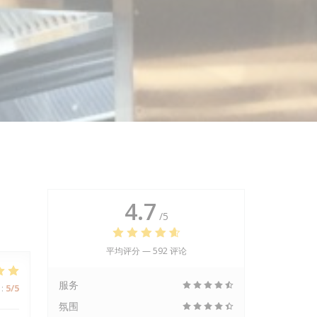
4.7
/5
平均评分 —
592 评论
服务
:
5
/5
氛围