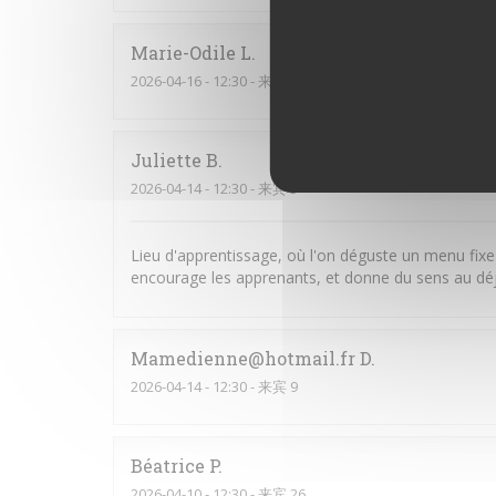
Marie-Odile
L
2026-04-16
- 12:30 - 来宾 3
Juliette
B
2026-04-14
- 12:30 - 来宾 5
Lieu d'apprentissage, où l'on déguste un menu fixe
encourage les apprenants, et donne du sens au dé
Mamedienne@hotmail.fr
D
2026-04-14
- 12:30 - 来宾 9
Béatrice
P
2026-04-10
- 12:30 - 来宾 26