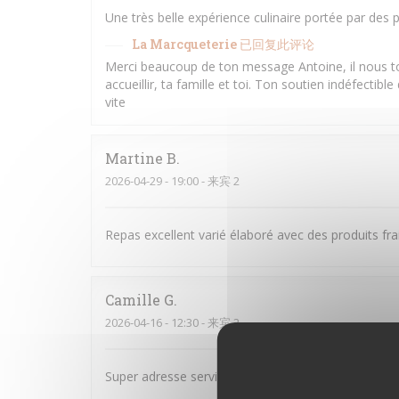
Une très belle expérience culinaire portée par de
La Marcqueterie
已回复此评论
Merci beaucoup de ton message Antoine, il nous 
accueillir, ta famille et toi. Ton soutien indéfectibl
vite
Martine
B
2026-04-29
- 19:00 - 来宾 2
Repas excellent varié élaboré avec des produits frai
Camille
G
2026-04-16
- 12:30 - 来宾 2
Super adresse service au top et très bon produit !