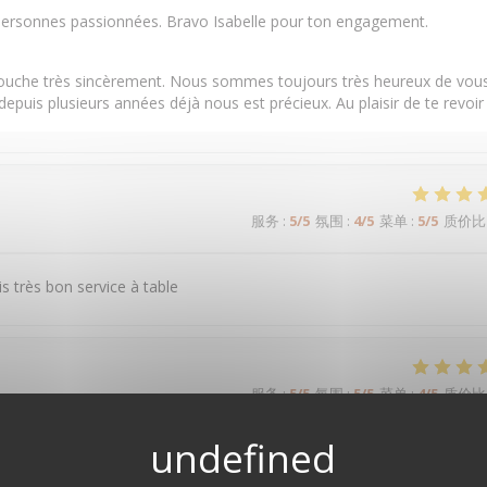
s personnes passionnées. Bravo Isabelle pour ton engagement.
touche très sincèrement. Nous sommes toujours très heureux de vou
e depuis plusieurs années déjà nous est précieux. Au plaisir de te revoir
服务
:
5
/5
氛围
:
4
/5
菜单
:
5
/5
质价比
s très bon service à table
服务
:
5
/5
氛围
:
5
/5
菜单
:
4
/5
质价比