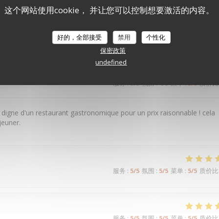
这个网站使用cookie， 并让您可以控制想要激活的内容。
服务
:
5
/5
氛围
:
5
/5
菜单
:
5
/5
质价比
好的，全部接受
禁用
个性化
保密政策
undefined
服务
:
5
/5
氛围
:
4
/5
菜单
:
5
/5
质价比
 digne d'un restaurant gastronomique pour un prix raisonnable ! cela
jeuner.
服务
:
5
/5
氛围
:
5
/5
菜单
:
5
/5
质价比
服务
:
5
/5
氛围
:
5
/5
菜单
:
5
/5
质价比