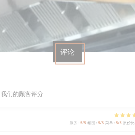
评论
我们的顾客评分
服务
:
5
/5
氛围
:
5
/5
菜单
:
5
/5
质价比