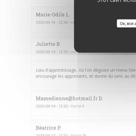
Marie-Odile
L
2026-04-16
- 12:30 - гости 3
Ок, все
Juliette
B
2026-04-14
- 12:30 - гости 5
Lieu d'apprentissage, où l'on déguste un menu fixe
encourage les apprenants, et donne du sens au dé
Mamedienne@hotmail.fr
D
2026-04-14
- 12:30 - гости 9
Béatrice
P
2026-04-10
- 12:30 - гости 26