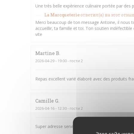
Une très belle expérience culinaire portée par de
La Marcqueterie
ответил(а) на этот отзы
Merci beaucoup de ton message Antoine, il nous 
accueillir, ta famille et toi. Ton soutien indéfectibl
vite
Martine
B
2026-04-29
- 19:00 - гости 2
Repas excellent varié élaboré avec des produits frai
Camille
G
2026-04-16
- 12:30 - гости 2
Super adresse service au top et très bon produit !
Этот сайт исп