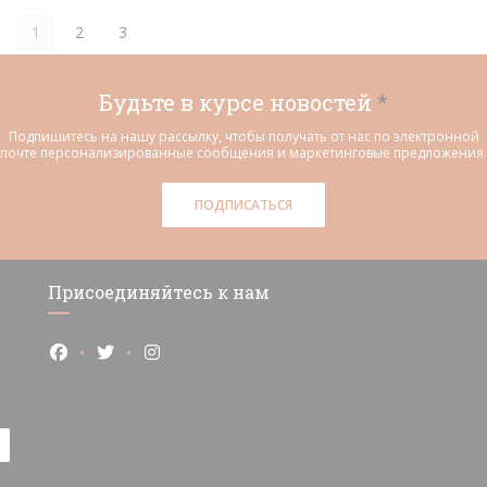
1
2
3
Будьте в курсе новостей
*
Подпишитесь на нашу рассылку, чтобы получать от нас по электронной
почте персонализированные сообщения и маркетинговые предложения.
ПОДПИСАТЬСЯ
Присоединяйтесь к нам
Facebook ((открывается в новом окне))
Twitter ((открывается в новом окне))
Instagram ((открывается в новом окне)
е))