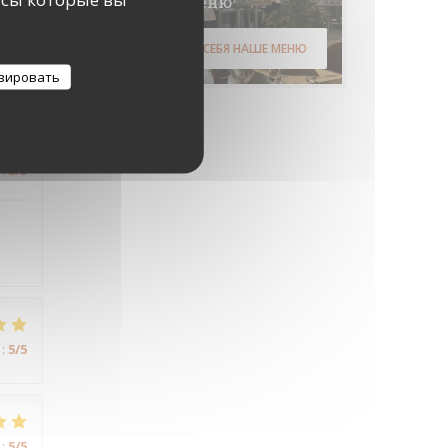
Меню
ОТКРОЙТЕ ДЛЯ СЕБЯ НАШЕ МЕНЮ
:
5
/5
зировать
:
5
/5
:
5
/5
:
5
/5