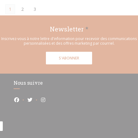
1
2
3
Newsletter
*
Inscrivez-vous à notre lettre d'information pour recevoir des communications
personnalisées et des offres marketing par courriel.
S'ABONNER
Nous suivre
Facebook ((ouvre une nouvelle fenêtre))
Twitter ((ouvre une nouvelle fenêtre))
Instagram ((ouvre une nouvelle fenêtre))
)