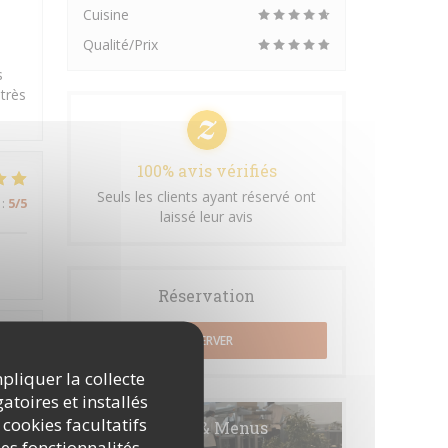
Cuisine
Qualité/Prix
s
 très
100% avis vérifiés
Seuls les clients ayant réservé ont
:
5
/5
laissé leur avis
Réservation
RÉSERVER
:
5
/5
mpliquer la collecte
atoires et installés
 cookies facultatifs
Cartes & Menus
es fonctionnalités