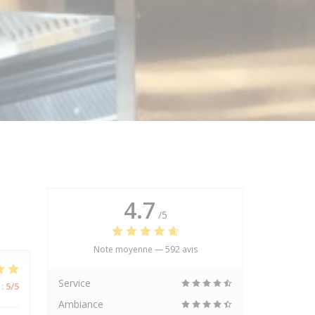
4.7
/5
Note moyenne —
592 avis
Service
:
5
/5
Ambiance