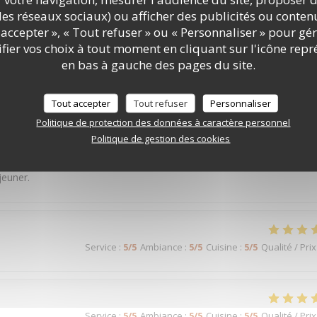
c les réseaux sociaux) ou afficher des publicités ou conte
accepter », « Tout refuser » ou « Personnaliser » pour gé
ier vos choix à tout moment en cliquant sur l'icône repr
Service
:
5
/5
Ambiance
:
5
/5
Cuisine
:
5
/5
Qualité / Prix
en bas à gauche des pages du site.
Tout accepter
Tout refuser
Personnaliser
Service
:
5
/5
Ambiance
:
4
/5
Cuisine
:
5
/5
Qualité / Prix
Politique de protection des données à caractère personnel
Politique de gestion des cookies
 digne d'un restaurant gastronomique pour un prix raisonnable ! cela
jeuner.
Service
:
5
/5
Ambiance
:
5
/5
Cuisine
:
5
/5
Qualité / Prix
Service
:
5
/5
Ambiance
:
5
/5
Cuisine
:
5
/5
Qualité / Prix