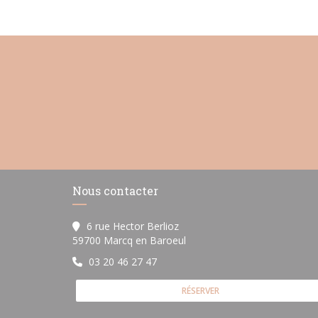
Nous contacter
6 rue Hector Berlioz
((ouvre une nouvelle fenêtre)
59700 Marcq en Baroeul
03 20 46 27 47
RÉSERVER