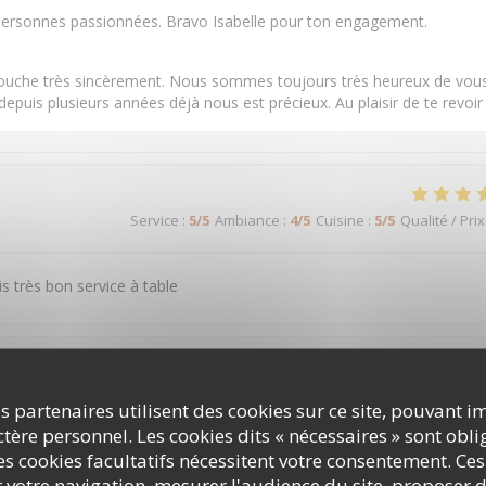
s personnes passionnées. Bravo Isabelle pour ton engagement.
touche très sincèrement. Nous sommes toujours très heureux de vou
e depuis plusieurs années déjà nous est précieux. Au plaisir de te revoir
Service
:
5
/5
Ambiance
:
4
/5
Cuisine
:
5
/5
Qualité / Prix
s très bon service à table
Service
:
5
/5
Ambiance
:
5
/5
Cuisine
:
4
/5
Qualité / Prix
s partenaires utilisent des cookies sur ce site, pouvant i
ère personnel. Les cookies dits « nécessaires » sont oblig
s cookies facultatifs nécessitent votre consentement. Ces
r votre navigation, mesurer l'audience du site, proposer d