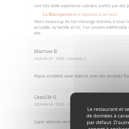
Une très belle expérience culinaire portée par de
La Marcqueterie
a répondu à cet avis
Merci beaucoup de ton message Antoine, il nous 
accueillir, ta famille et toi. Ton soutien indéfectibl
vite
Martine
B
2026-04-29
- 19:00 - Couverts 2
Repas excellent varié élaboré avec des produits frai
Camille
G
2026-04-16
- 12:30 - Couverts 2
Le restaurant et se
de données à caract
par défaut. D'autre
Super adresse service au top et très bon produit !
servent à analyse