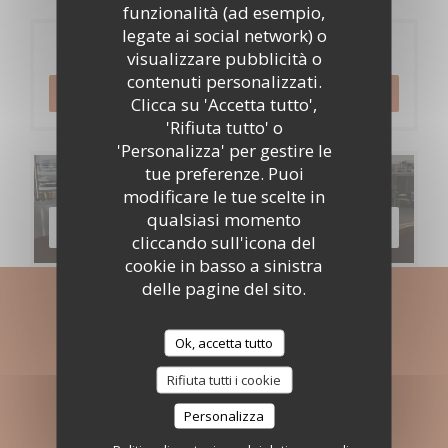
funzionalità (ad esempio,
legate ai social network) o
Prenotazione
visualizzare pubblicità o
contenuti personalizzati.
PRENOTA
Clicca su 'Accetta tutto',
'Rifiuta tutto' o
'Personalizza' per gestire le
tue preferenze. Puoi
Menu
modificare le tue scelte in
qualsiasi momento
SCOPRI LA NOSTRA CARTA
cliccando sull'icona del
cookie in basso a sinistra
delle pagine del sito.
Rimani informato
*
Ok, accetta tutto
Iscriversi alla nostra newsletter per ricevere comunicazioni
personalizzate e offerte di marketing via e-mail.
Rifiuta tutti i cookie
ABBONATI
Personalizza