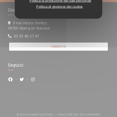
Politica di protezione dei dati personali
Politica di gestione dei cookie
Contattaci
6 rue Hector Berlioz
((apre una nuova finestra))
59700 Marcq en Baroeul
03 20 46 27 47
PRENOTA
Seguici
Facebook ((apre una nuova finestra))
Twitter ((apre una nuova finestra))
Instagram ((apre una nuova finestra))
© 2026 LA MARCQUETERIE — CREAZIONE DEL SITO INTERNET