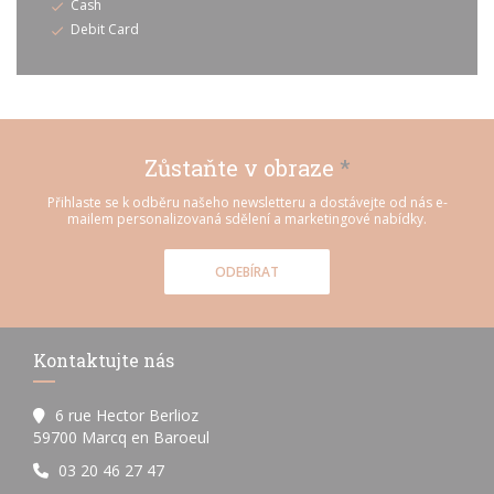
Cash
Debit Card
Zůstaňte v obraze
*
Přihlaste se k odběru našeho newsletteru a dostávejte od nás e-
mailem personalizovaná sdělení a marketingové nabídky.
ODEBÍRAT
Kontaktujte nás
6 rue Hector Berlioz
((otevře se v novém okně))
59700 Marcq en Baroeul
03 20 46 27 47