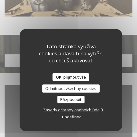
Objevte naše menu
Tato stránka využívá
cookies a dává ti na výběr,
co chceš aktivovat
OBJEVTE NAŠE MENU
OK, přijmout vše
Odmítnout všechny cookies
Přizpůsobit
Zásady ochrany osobních údajů
undefined