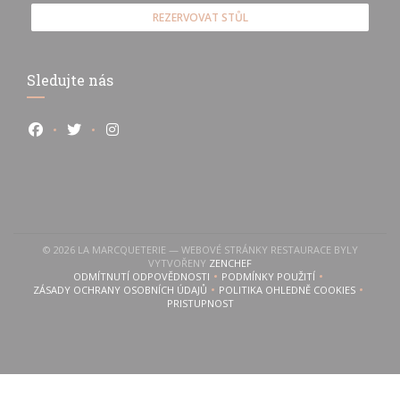
REZERVOVAT STŮL
Sledujte nás
Facebook ((otevře se v novém okně))
Twitter ((otevře se v novém okně))
Instagram ((otevře se v novém okně))
© 2026 LA MARCQUETERIE — WEBOVÉ STRÁNKY RESTAURACE BYLY
((OTEVŘE SE V NOVÉM OKNĚ))
VYTVOŘENY
ZENCHEF
ODMÍTNUTÍ ODPOVĚDNOSTI
PODMÍNKY POUŽITÍ
((OTEVŘE SE V NOVÉM OKNĚ))
((OTEVŘE SE V NOVÉM OKN
ZÁSADY OCHRANY OSOBNÍCH ÚDAJŮ
POLITIKA OHLEDNĚ COOKIES
((OTEVŘE SE V NOVÉM OKNĚ))
((OTEVŘE SE V NOVÉM 
PRISTUPNOST
((OTEVŘE SE V NOVÉM OKNĚ))