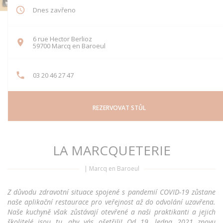
Dnes zavřeno
6 rue Hector Berlioz
((otevře se v novém okně))
59700 Marcq en Baroeul
03 20 46 27 47
REZERVOVAT STŮL
LA MARCQUETERIE
|
Marcq en Baroeul
Z důvodu zdravotní situace spojené s pandemií COVID-19 zůstane
naše aplikační restaurace pro veřejnost až do odvolání uzavřena.
Naše kuchyně však zůstávají otevřené a naši praktikanti a jejich
školitelé jsou tu, aby vás ošetřili! Od 19. ledna 2021 znovu