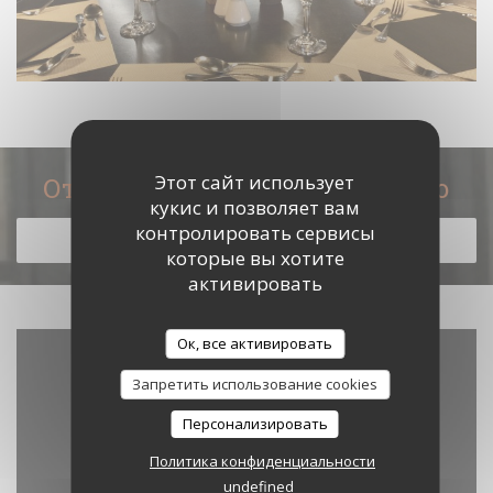
Этот сайт использует
Откройте для себя наше меню
кукис и позволяет вам
контролировать сервисы
ОТКРОЙТЕ ДЛЯ СЕБЯ НАШЕ МЕНЮ
которые вы хотите
активировать
Ок, все активировать
Запретить использование cookies
Персонализировать
Политика конфиденциальности
undefined