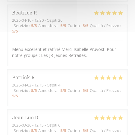
Béatrice
P
2026-04-10
- 12:30 - Ospiti 26
Servizio
:
5
/5
Atmosfera
:
5
/5
Cucina
:
5
/5
Qualità / Prezzo
:
5
/5
Menu excellent et raffiné.Merci Isabelle Pruvost. Pour
notre groupe : Les JR Jeunes Retraités.
Patrick
R
2026-04-02
- 12:15 - Ospiti 4
Servizio
:
5
/5
Atmosfera
:
5
/5
Cucina
:
5
/5
Qualità / Prezzo
:
5
/5
Jean Luc
D
2026-03-26
- 12:15 - Ospiti 6
Servizio
:
5
/5
Atmosfera
:
5
/5
Cucina
:
5
/5
Qualità / Prezzo
: