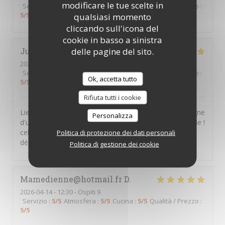
modificare le tue scelte in
Servizio
:
5
/5
Atmosfera
:
5
/5
Cucina
:
5
/5
Qualità / Prezzo
:
5
/5
qualsiasi momento
cliccando sull'icona del
cookie in basso a sinistra
delle pagine del sito.
Juliette
B
2026-04-14
- 12:30 - Ospiti 5
Servizio
:
5
/5
Atmosfera
:
4
/5
Cucina
:
5
/5
Qualità / Prezzo
:
Ok, accetta tutto
5
/5
Rifiuta tutti i cookie
Lieu d'apprentissage, où l'on déguste un menu fixe digne
Personalizza
d'un restaurant gastronomique pour un prix raisonnable !
cela encourage les apprenants, et donne du sens au
Politica di protezione dei dati personali
déjeuner.
Politica di gestione dei cookie
Mamedienne@hotmail.fr
D
2026-04-14
- 12:30 - Ospiti 9
Servizio
:
5
/5
Atmosfera
:
5
/5
Cucina
:
5
/5
Qualità / Prezzo
:
5
/5