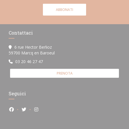
ABBONATI
Contattaci
6 rue Hector Berlioz
((apre una nuova finestra))
59700 Marcq en Baroeul
03 20 46 27 47
PRENOTA
Seguici
Facebook ((apre una nuova finestra))
Twitter ((apre una nuova finestra))
Instagram ((apre una nuova finestra))