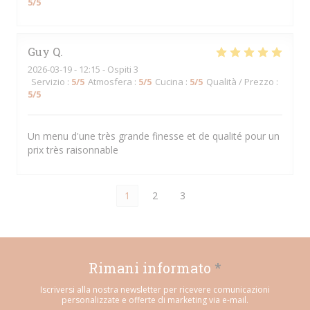
5
/5
Guy
Q
2026-03-19
- 12:15 - Ospiti 3
Servizio
:
5
/5
Atmosfera
:
5
/5
Cucina
:
5
/5
Qualità / Prezzo
:
5
/5
Un menu d'une très grande finesse et de qualité pour un
prix très raisonnable
1
2
3
Rimani informato
*
Iscriversi alla nostra newsletter per ricevere comunicazioni
personalizzate e offerte di marketing via e-mail.