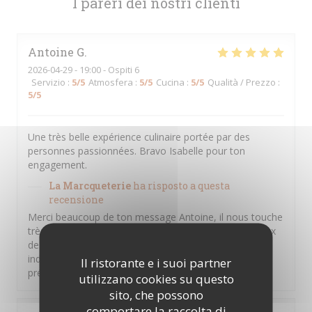
I pareri dei nostri clienti
Antoine
G
2026-04-29
- 19:00 - Ospiti 6
Servizio
:
5
/5
Atmosfera
:
5
/5
Cucina
:
5
/5
Qualità / Prezzo
:
5
/5
Une très belle expérience culinaire portée par des
personnes passionnées. Bravo Isabelle pour ton
engagement.
La Marcqueterie
ha risposto a questa
recensione
Merci beaucoup de ton message Antoine, il nous touche
très sincèrement. Nous sommes toujours très heureux
de vous accueillir, ta famille et toi. Ton soutien
indéfectible depuis plusieurs années déjà nous est
Il ristorante e i suoi partner
précieux. Au plaisir de te revoir très vite
utilizzano cookies su questo
sito, che possono
comportare la raccolta di