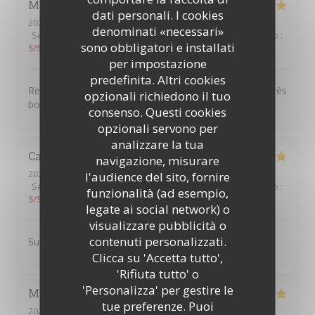
Martine
B
dati personali. I cookies
2026-04-29
- 19:00 - Ospiti 2
denominati «necessari»
Servizio
:
5
/5
Atmosfera
:
4
/5
Cucina
:
5
/5
Qualità / Prezzo
:
sono obbligatori e installati
5
/5
per impostazione
predefinita. Altri cookies
Repas excellent varié élaboré avec des produits frais très
opzionali richiedono il tuo
bon service à table
consenso. Questi cookies
opzionali servono per
analizzare la tua
Camille
G
navigazione, misurare
2026-04-16
- 12:30 - Ospiti 2
l'audience del sito, fornire
Servizio
:
5
/5
Atmosfera
:
5
/5
Cucina
:
4
/5
Qualità / Prezzo
:
funzionalità (ad esempio,
5
/5
legate ai social network) o
visualizzare pubblicità o
contenuti personalizzati.
Super adresse service au top et très bon produit !
Clicca su 'Accetta tutto',
'Rifiuta tutto' o
'Personalizza' per gestire le
Marie-Odile
L
tue preferenze. Puoi
2026-04-16
- 12:30 - Ospiti 3