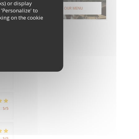
ks) or display
DISCOVER OUR MENU
 'Personalize' to
king on the cookie
:
5
/5
:
5
/5
:
5
/5
:
5
/5