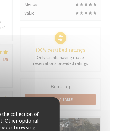
Menus
Value
s
 très
100% certified ratings
Only clients having made
:
5
/5
reservations provided ratings
Booking
BOOK A TABLE
:
5
/5
 the collection of
t. Other optional
Menus
e your browsing,