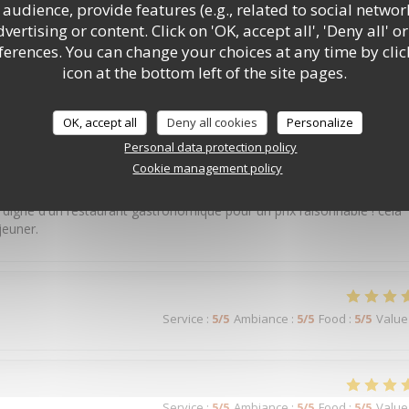
audience, provide features (e.g., related to social networ
ertising or content. Click on 'OK, accept all', 'Deny all' or
rences. You can change your choices at any time by clic
Service
:
5
/5
Ambiance
:
5
/5
Food
:
5
/5
Value
icon at the bottom left of the site pages.
OK, accept all
Deny all cookies
Personalize
Personal data protection policy
Service
:
5
/5
Ambiance
:
4
/5
Food
:
5
/5
Value
Cookie management policy
 digne d'un restaurant gastronomique pour un prix raisonnable ! cela
jeuner.
Service
:
5
/5
Ambiance
:
5
/5
Food
:
5
/5
Value
Service
:
5
/5
Ambiance
:
5
/5
Food
:
5
/5
Value