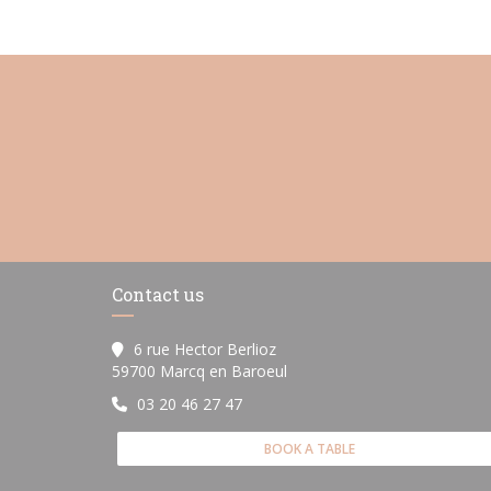
Contact us
6 rue Hector Berlioz
((opens in a new window))
59700 Marcq en Baroeul
03 20 46 27 47
BOOK A TABLE