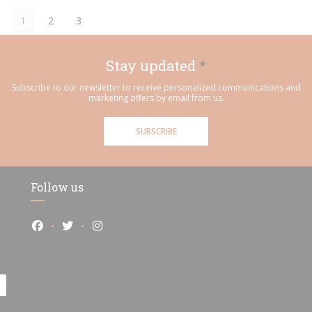
1
2
3
Stay updated
*
Subscribe to our newsletter to receive personalized communications and
marketing offers by email from us.
SUBSCRIBE
Follow us
Facebook ((opens in a new window))
Twitter ((opens in a new window))
Instagram ((opens in a new window))