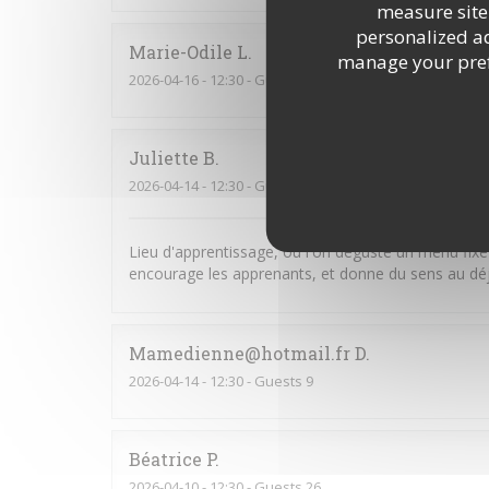
measure site 
personalized adv
Marie-Odile
L
manage your prefe
2026-04-16
- 12:30 - Guests 3
Juliette
B
2026-04-14
- 12:30 - Guests 5
Lieu d'apprentissage, où l'on déguste un menu fixe
encourage les apprenants, et donne du sens au dé
Mamedienne@hotmail.fr
D
2026-04-14
- 12:30 - Guests 9
Béatrice
P
2026-04-10
- 12:30 - Guests 26