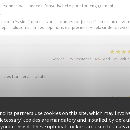
s personnes passionnées. Bravo Isabelle pour ton engagement.
w
touche très sincèrement. Nous sommes toujours très heureux de vou
e depuis plusieurs années déjà nous est précieux. Au plaisir de te revoir
Service
:
5
/5
Ambiance
:
4
/5
Food
:
5
/5
Value
s très bon service à table
Service
:
5
/5
Ambiance
:
5
/5
Food
:
4
/5
Value
d its partners use cookies on this site, which may involve
Necessary' cookies are mandatory and installed by defaul
 your consent. These optional cookies are used to analyz