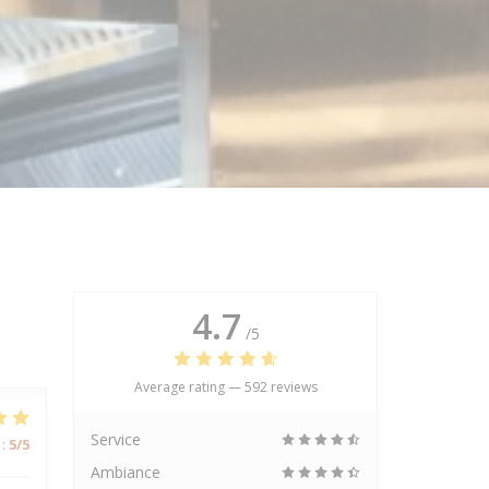
4.7
/5
Average rating —
592 reviews
Service
:
5
/5
Ambiance