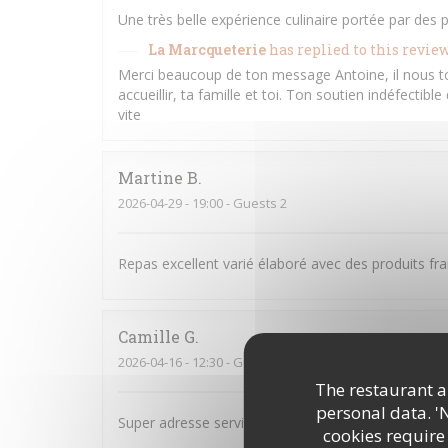
Une très belle expérience culinaire portée par de
La Marcqueterie
has replied to this revie
Merci beaucoup de ton message Antoine, il nous 
accueillir, ta famille et toi. Ton soutien indéfectibl
vite
Martine
B
2026-04-29
- 19:00 - Guests 2
Repas excellent varié élaboré avec des produits frai
Camille
G
2026-04-16
- 12:30 - Guests 2
The restaurant an
personal data. '
Super adresse service au top et très bon produit !
cookies require