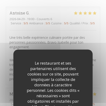
Antoine
G
2026-04-29
- 19:00 - Couverts 6
Service
:
5
/5
Ambiance
:
5
/5
Cuisine
:
5
/5
Qualité / Prix
:
5
/5
Une très belle expérience culinaire portée par des
personnes passionnées. Bravo Isabelle pour ton
engagement.
La Marcqueterie
a répondu à cet avis
Merci beaucoup de ton message Antoine, il nous touche
Le restaurant et ses
très sincèrement. Nous sommes toujours très heureux
partenaires utilisent des
de vous accueillir, ta famille et toi. Ton soutien
cookies sur ce site, pouvant
indéfectible depuis plusieurs années déjà nous est
impliquer la collecte de
précieux. Au plaisir de te revoir très vite
données à caractère
personnel. Les cookies dits «
Martine
B
nécessaires » sont
2026-04-29
- 19:00 - Couverts 2
obligatoires et installés par
Service
:
5
/5
Ambiance
:
4
/5
Cuisine
:
5
/5
Qualité / Prix
:
5
/5