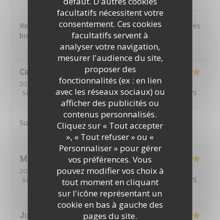
défaut. D'autres cookies
facultatifs nécessitent votre
consentement. Ces cookies
Repas excellent varié élaboré avec des produits frais très
facultatifs servent à
bon service à table
analyser votre navigation,
mesurer l'audience du site,
proposer des
Camille
G
fonctionnalités (ex : en lien
2026-04-16
- 12:30 - Couverts 2
avec les réseaux sociaux) ou
Service
:
5
/5
Ambiance
:
5
/5
Cuisine
:
4
/5
Qualité / Prix
:
5
/5
afficher des publicités ou
contenus personnalisés.
Super adresse service au top et très bon produit !
Cliquez sur « Tout accepter
», « Tout refuser » ou «
Personnaliser » pour gérer
Marie-Odile
vos préférences. Vous
L
pouvez modifier vos choix à
2026-04-16
- 12:30 - Couverts 3
Service
:
5
/5
Ambiance
:
5
/5
Cuisine
:
5
/5
Qualité / Prix
:
5
/5
tout moment en cliquant
sur l'icône représentant un
cookie en bas à gauche des
Juliette
B
pages du site.