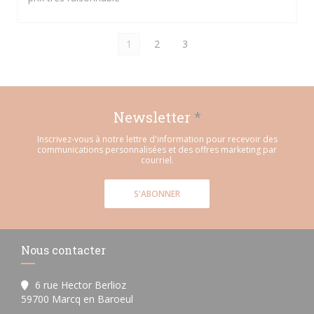
1
2
3
Newsletter
*
Inscrivez-vous à notre lettre d'information pour recevoir des
communications personnalisées et des offres marketing par
courriel.
S'ABONNER
Nous contacter
6 rue Hector Berlioz
((ouvre une nouvelle fenêtre))
59700 Marcq en Baroeul