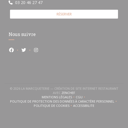
03 20 46 27 47
RÉSERVER
Nous suivre
Facebook ((ouvre une nouvelle fenêtre))
Twitter ((ouvre une nouvelle fenêtre))
Instagram ((ouvre une nouvelle fenêtre))
© 2026 LA MARCQUETERIE — CRÉATION DE SITE INTERNET RESTAURANT
((OUVRE UNE NOUVELLE FENÊTRE))
AVEC
ZENCHEF
MENTIONS LÉGALES
CGU
((OUVRE UNE NOUVELLE FENÊTRE))
((OUVRE UNE NOUVELLE FENÊTR
POLITIQUE DE PROTECTION DES DONNÉES À CARACTÈRE PERSONNEL
((OUVRE UNE NOUVELLE FENÊTRE))
POLITIQUE DE COOKIES
ACCESSIBILITE
((OUVRE UNE NOUVELLE FENÊTRE))
((OUVRE UNE NOUVELLE FENÊ