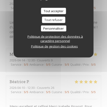
2026-04-14
- 12:30 - Couverts 5
Service
:
5
/5
Ambiance
:
4
/5
Cuisine
:
5
/5
Qualité / Prix
:
5
/5
Tout accepter
Tout refuser
Lieu d'apprentissage, où l'on déguste un menu fixe digne
d'un restaurant gastronomique pour un prix raisonnable !
Personnaliser
cela encourage les apprenants, et donne du sens au
Politique de protection des données à
déjeuner.
caractère personnel
Politique de gestion des cookies
Mamedienne@hotmail.fr
D
2026-04-14
- 12:30 - Couverts 9
Service
:
5
/5
Ambiance
:
5
/5
Cuisine
:
5
/5
Qualité / Prix
:
5
/5
Béatrice
P
2026-04-10
- 12:30 - Couverts 26
Service
:
5
/5
Ambiance
:
5
/5
Cuisine
:
5
/5
Qualité / Prix
:
5
/5
Menu excellent et raffiné.Merci Isabelle Pruvost. Pour