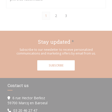
1
2
3
Stay updated
*
Subscribe to our newsletter to receive personalized
communications and marketing offers by email from us.
SUBSCRIBE
Contact us
6 rue Hector Berlioz
((opens in a new window))
59700 Marcq en Baroeul
03 20 46 27 47