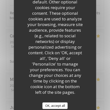
default. Other optional
cookies require your
consent. These optional
Repas excellent varié élaboré avec des produits frais très
bon service à table
cookies are used to analyze
your browsing, measure site
audience, provide features
(e.g., related to social
Camille
G
networks) or display
2026-04-16
- 12:30 - Guests 2
personalized advertising or
Service
:
5
/5
Ambiance
:
5
/5
Food
:
4
/5
Value
:
5
/5
content. Click on 'OK, accept
all', 'Deny all' or
Super adresse service au top et très bon produit !
'Personalize' to manage
your preferences. You can
change your choices at any
Marie-Odile
L
time by clicking on the
2026-04-16
- 12:30 - Guests 3
cookie icon at the bottom
Service
:
5
/5
Ambiance
:
5
/5
Food
:
5
/5
Value
:
5
/5
left of the site pages.
OK, accept all
Juliette
B