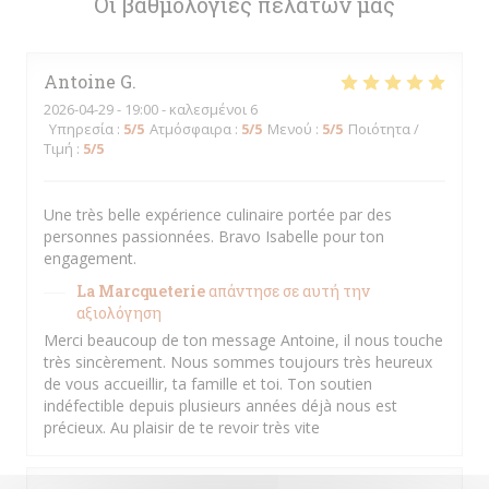
Οι βαθμολογίες πελατών μας
Antoine
G
2026-04-29
- 19:00 - καλεσμένοι 6
Υπηρεσία
:
5
/5
Ατμόσφαιρα
:
5
/5
Μενού
:
5
/5
Ποιότητα /
Τιμή
:
5
/5
Une très belle expérience culinaire portée par des
personnes passionnées. Bravo Isabelle pour ton
engagement.
La Marcqueterie
απάντησε σε αυτή την
αξιολόγηση
Merci beaucoup de ton message Antoine, il nous touche
très sincèrement. Nous sommes toujours très heureux
de vous accueillir, ta famille et toi. Ton soutien
indéfectible depuis plusieurs années déjà nous est
précieux. Au plaisir de te revoir très vite