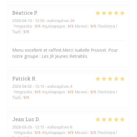
Béatrice
P
2026-04-10
- 12:30 - καλεσμένοι 26
Υπηρεσία
:
5
/5
Ατμόσφαιρα
:
5
/5
Μενού
:
5
/5
Ποιότητα /
Τιμή
:
5
/5
Menu excellent et raffiné.Merci Isabelle Pruvost. Pour
notre groupe : Les JR Jeunes Retraités.
Patrick
R
2026-04-02
- 12:15 - καλεσμένοι 4
Υπηρεσία
:
5
/5
Ατμόσφαιρα
:
5
/5
Μενού
:
5
/5
Ποιότητα /
Τιμή
:
5
/5
Jean Luc
D
2026-03-26
- 12:15 - καλεσμένοι 6
Υπηρεσία
:
5
/5
Ατμόσφαιρα
:
5
/5
Μενού
:
5
/5
Ποιότητα /