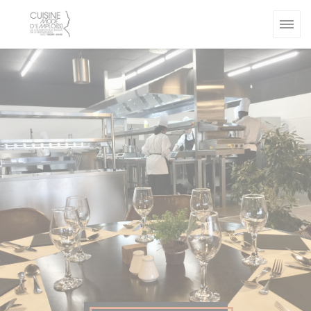
Πίνακας διαχείρισης "Μπισκότων" (Cookies)