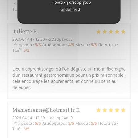
Πολιτική απορρήτου
Υπηρεσία
:
5
/5
Ατμόσφαιρα
:
5
/5
Μενού
:
5
/5
Ποιότητα /
undefined
Τιμή
:
5
/5
Juliette
B
2026-04-14
- 12:30 - καλεσμένοι 5
Υπηρεσία
:
5
/5
Ατμόσφαιρα
:
4
/5
Μενού
:
5
/5
Ποιότητα /
Τιμή
:
5
/5
Lieu d'apprentissage, où l'on déguste un menu fixe digne
d'un restaurant gastronomique pour un prix raisonnable !
cela encourage les apprenants, et donne du sens au
déjeuner.
Mamedienne@hotmail.fr
D
2026-04-14
- 12:30 - καλεσμένοι 9
Υπηρεσία
:
5
/5
Ατμόσφαιρα
:
5
/5
Μενού
:
5
/5
Ποιότητα /
Τιμή
:
5
/5