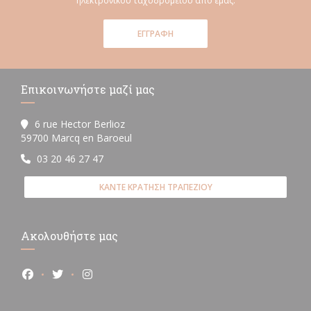
ηλεκτρονικού ταχυδρομείου από εμάς.
ΕΓΓΡΑΦΉ
Επικοινωνήστε μαζί μας
6 rue Hector Berlioz
((ανοίγει σε νέο παράθυρο))
59700 Marcq en Baroeul
03 20 46 27 47
ΚΆΝΤΕ ΚΡΆΤΗΣΗ ΤΡΑΠΕΖΙΟΎ
Ακολουθήστε μας
Facebook ((ανοίγει σε νέο παράθυρο))
Twitter ((ανοίγει σε νέο παράθυρο))
Instagram ((ανοίγει σε νέο παράθυρο))