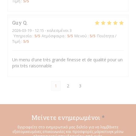
Τιμή
:
5
/5
Guy
Q
2026-03-19
- 12:15 - καλεσμένοι 3
Υπηρεσία
:
5
/5
Ατμόσφαιρα
:
5
/5
Μενού
:
5
/5
Ποιότητα /
Τιμή
:
5
/5
Un menu d'une très grande finesse et de qualité pour un
prix très raisonnable
1
2
3
Μείνετε ενημερωμένοι
*
Εγγραφείτε στο ενημερωτικό μας δελτίο για να λαμβάνετε
εξατομικευμένες επικοινωνίες και προσφορές μάρκετινγκ μέσω