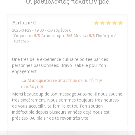
Οι βαθμολογίες πελατών μας
Antoine
G
2026-04-29
- 19:00 - καλεσμένοι 6
Υπηρεσία
:
5
/5
Ατμόσφαιρα
:
5
/5
Μενού
:
5
/5
Ποιότητα /
Τιμή
:
5
/5
Une très belle expérience culinaire portée par des
personnes passionnées. Bravo Isabelle pour ton
engagement.
La Marcqueterie
απάντησε σε αυτή την
αξιολόγηση
Merci beaucoup de ton message Antoine, il nous touche
très sincèrement. Nous sommes toujours très heureux
de vous accueillir, ta famille et toi. Ton soutien
indéfectible depuis plusieurs années déjà nous est
précieux. Au plaisir de te revoir très vite