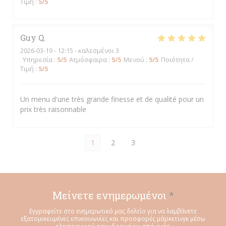
Τιμή
:
5
/5
Guy
Q
2026-03-19
- 12:15 - καλεσμένοι 3
Υπηρεσία
:
5
/5
Ατμόσφαιρα
:
5
/5
Μενού
:
5
/5
Ποιότητα /
Τιμή
:
5
/5
Un menu d'une très grande finesse et de qualité pour un
prix très raisonnable
1
2
3
Μείνετε ενημερωμένοι
*
Εγγραφείτε στο ενημερωτικό μας δελτίο για να λαμβάνετε
εξατομικευμένες επικοινωνίες και προσφορές μάρκετινγκ μέσω