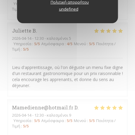
Πολιτική απορρήτου
Υπηρεσία
:
5
/5
Ατμόσφαιρα
:
5
/5
Μενού
:
5
/5
Ποιότητα /
undefined
Τιμή
:
5
/5
Juliette
B
2026-04-14
- 12:30 - καλεσμένοι 5
Υπηρεσία
:
5
/5
Ατμόσφαιρα
:
4
/5
Μενού
:
5
/5
Ποιότητα /
Τιμή
:
5
/5
Lieu d'apprentissage, où l'on déguste un menu fixe digne
d'un restaurant gastronomique pour un prix raisonnable !
cela encourage les apprenants, et donne du sens au
déjeuner.
Mamedienne@hotmail.fr
D
2026-04-14
- 12:30 - καλεσμένοι 9
Υπηρεσία
:
5
/5
Ατμόσφαιρα
:
5
/5
Μενού
:
5
/5
Ποιότητα /
Τιμή
:
5
/5