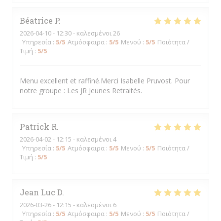
Béatrice
P
2026-04-10
- 12:30 - καλεσμένοι 26
Υπηρεσία
:
5
/5
Ατμόσφαιρα
:
5
/5
Μενού
:
5
/5
Ποιότητα /
Τιμή
:
5
/5
Menu excellent et raffiné.Merci Isabelle Pruvost. Pour
notre groupe : Les JR Jeunes Retraités.
Patrick
R
2026-04-02
- 12:15 - καλεσμένοι 4
Υπηρεσία
:
5
/5
Ατμόσφαιρα
:
5
/5
Μενού
:
5
/5
Ποιότητα /
Τιμή
:
5
/5
Jean Luc
D
2026-03-26
- 12:15 - καλεσμένοι 6
Υπηρεσία
:
5
/5
Ατμόσφαιρα
:
5
/5
Μενού
:
5
/5
Ποιότητα /