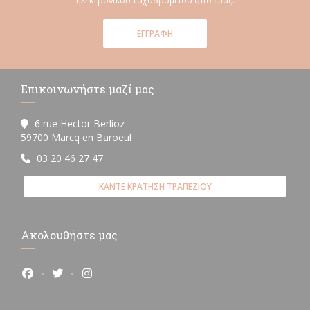
ηλεκτρονικού ταχυδρομείου από εμάς.
ΕΓΓΡΑΦΉ
Επικοινωνήστε μαζί μας
6 rue Hector Berlioz
((ανοίγει σε νέο παράθυρο))
59700 Marcq en Baroeul
03 20 46 27 47
ΚΆΝΤΕ ΚΡΆΤΗΣΗ ΤΡΑΠΕΖΙΟΎ
Ακολουθήστε μας
Facebook ((ανοίγει σε νέο παράθυρο))
Twitter ((ανοίγει σε νέο παράθυρο))
Instagram ((ανοίγει σε νέο παράθυρο))