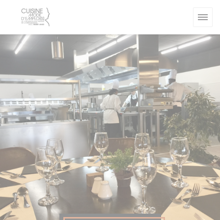
Πίνακας διαχείρισης "Μπισκότων" (Cookies)